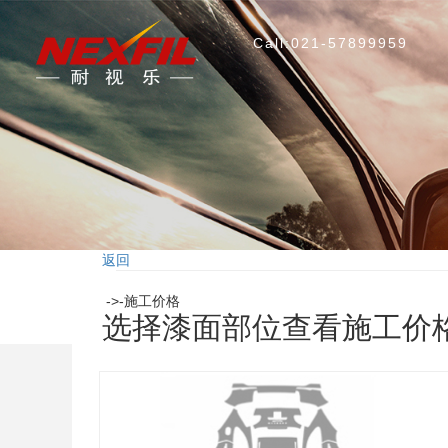
Call:021-57899959
返回
->-施工价格
选择漆面部位查看施工价